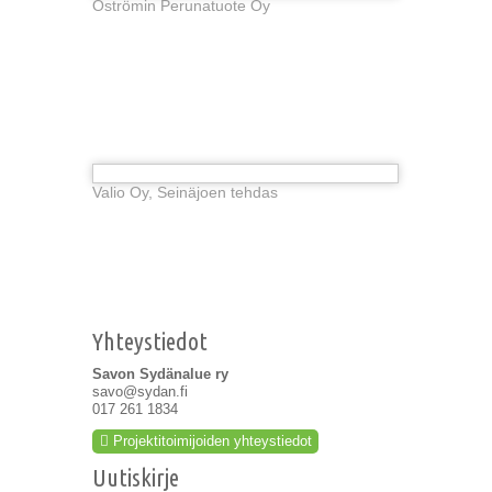
Öströmin Perunatuote Oy
Valio Oy, Seinäjoen tehdas
Yhteystiedot
Savon Sydänalue ry
savo@sydan.fi
017 261 1834
Projektitoimijoiden yhteystiedot
Uutiskirje