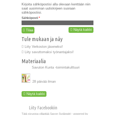
Kirjoita sähköpostisi alla olevaan kenttään niin
saat uusimman uutiskirjeen suoraan
sähköpostiisi.
Sähköposti
*
Näytä kaikki
Tilaa
Tule mukaan ja näy
Liity Verkoston jäseneksi!
Liity savuttomaksi työnantajaksi!
Materiaalia
Savuton Kunta -toimintakulttuuri
28 päivää ilman
Näytä kaikki
Liity Facebookiin
Tätä sivustoa ylläpitää Savon Sydänpiiri - powered by