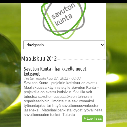
Hyppää pääsisältöön
Maaliskuu 2012
Savuton Kunta - hankkeelle uudet
kotisivut
Tiistai, maaliskuu 27, 2012 - 08:03
Savuton Kunta –projektin kotisivut on avattu
Maaliskuussa käynnistetylle Savuton Kunta –
projektille on avattu kotisivut. Sivuilla voit
tutustua savuttomuuspäätöksen tehneisiin
organisaatioihin, ilmoittautua savuttomaksi
työnantajaksi tai liittyä savuttomuusverkoston
jäseneksi. Materiaalipankista löydät työvälineitä
savuttomuuden tueksi. Tutustu...
Lue lisää