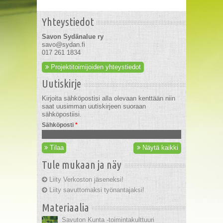
Yhteystiedot
Savon Sydänalue ry
savo@sydan.fi
017 261 1834
Projektitoimijoiden yhteystiedot
Uutiskirje
Kirjoita sähköpostisi alla olevaan kenttään niin
saat uusimman uutiskirjeen suoraan
sähköpostiisi.
Sähköposti
*
Tilaa
Näytä kaikki
Tule mukaan ja näy
Liity Verkoston jäseneksi!
Liity savuttomaksi työnantajaksi!
Materiaalia
Savuton Kunta -toimintakulttuuri