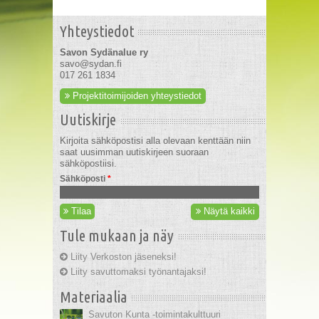
Yhteystiedot
Savon Sydänalue ry
savo@sydan.fi
017 261 1834
Projektitoimijoiden yhteystiedot
Uutiskirje
Kirjoita sähköpostisi alla olevaan kenttään niin
saat uusimman uutiskirjeen suoraan
sähköpostiisi.
Sähköposti
*
Tilaa
Näytä kaikki
Tule mukaan ja näy
Liity Verkoston jäseneksi!
Liity savuttomaksi työnantajaksi!
Materiaalia
Savuton Kunta -toimintakulttuuri