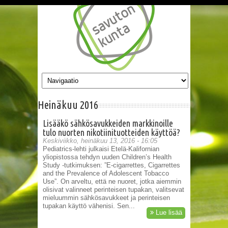
Hyppää pääsisältöön
Heinäkuu 2016
Lisääkö sähkösavukkeiden markkinoille
tulo nuorten nikotiinituotteiden käyttöä?
Keskiviikko, heinäkuu 13, 2016 - 16:05
Pediatrics-lehti julkaisi Etelä-Kalifornian
yliopistossa tehdyn uuden Children’s Health
Study -tutkimuksen: ”E-cigarrettes, Cigarrettes
and the Prevalence of Adolescent Tobacco
Use”. On arveltu, että ne nuoret, jotka aiemmin
olisivat valinneet perinteisen tupakan, valitsevat
mieluummin sähkösavukkeet ja perinteisen
tupakan käyttö vähenisi. Sen...
Lue lisää