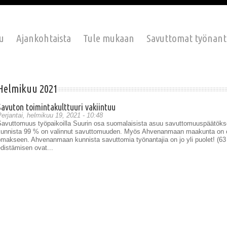
u
Ajankohtaista
Tule mukaan
Savuttomat työnant
Helmikuu 2021
Savuton toimintakulttuuri vakiintuu
erjantai, helmikuu 19, 2021 - 10:48
Savuttomuus työpaikoilla Suurin osa suomalaisista asuu savuttomuuspäätök
kunnista 99 % on valinnut savuttomuuden. Myös Ahvenanmaan maakunta on ot
makseen. Ahvenanmaan kunnista savuttomia työnantajia on jo yli puolet! (63
distämisen ovat...