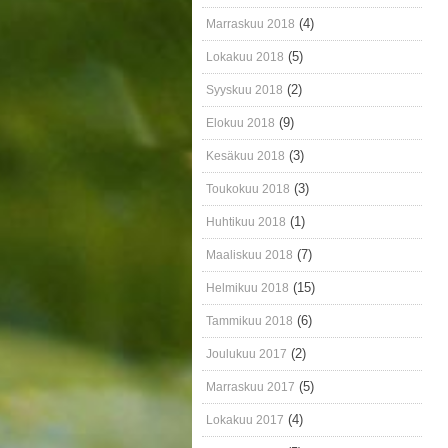
(4)
Marraskuu 2018
(5)
Lokakuu 2018
(2)
Syyskuu 2018
(9)
Elokuu 2018
(3)
Kesäkuu 2018
(3)
Toukokuu 2018
(1)
Huhtikuu 2018
(7)
Maaliskuu 2018
(15)
Helmikuu 2018
(6)
Tammikuu 2018
(2)
Joulukuu 2017
(5)
Marraskuu 2017
(4)
Lokakuu 2017