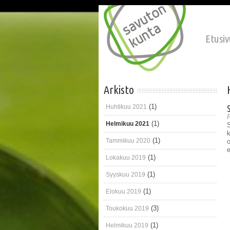
Hyppää pääsisältöön
Etusiv
Arkisto
(1)
Huhtikuu 2021
P
(1)
Helmikuu 2021
(1)
Tammikuu 2020
o
e
(1)
Lokakuu 2019
(1)
Syyskuu 2019
(1)
Elokuu 2019
(3)
Toukokuu 2019
(1)
Helmikuu 2019