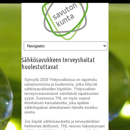
Hyppää pääsisältöön
Sähkösavukkeen terveyshaitat
huolestuttavat
Syksyllä 2019 Yhdysvalloissa on raportoitu
sairastumisista ja kuolemista, jotka liittyvät
sähkösavukkeiden käyttöön. Yhdysvaltain
terveysviranomaiset selvittävät tapahtumien
syytä. Suomessa THL on myös saanut
ilmoituksen kansalaiselta, joka epäilee
sähkötupakan aiheuttaneen hänelle keuhko-
oireita.
Jos käytät sähkösavuketta ja terveydentilasi
heikkenee äkillisesti, THL neuvoo hakeutumaan