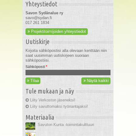
Yhteystiedot
Savon Sydänalue ry
savo@sydan.fi
017 261 1834
Projektitoimijoiden yhteystiedot
Uutiskirje
Kirjoita sähköpostisi alla olevaan kenttään niin
saat uusimman uutiskirjeen suoraan
sähköpostiisi.
Sähköposti
*
Tilaa
Näytä kaikki
Tule mukaan ja näy
Liity Verkoston jäseneksi!
Liity savuttomaksi työnantajaksi!
Materiaalia
Savuton Kunta -toimintakulttuuri