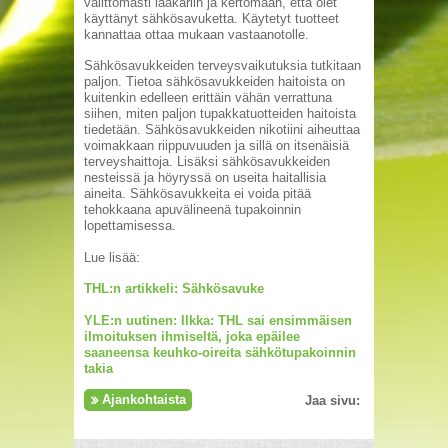
välittömästi lääkäriin ja kertomaan, että olet
käyttänyt sähkösavuketta. Käytetyt tuotteet
kannattaa ottaa mukaan vastaanotolle.
Sähkösavukkeiden terveysvaikutuksia tutkitaan
paljon. Tietoa sähkösavukkeiden haitoista on
kuitenkin edelleen erittäin vähän verrattuna
siihen, miten paljon tupakkatuotteiden haitoista
tiedetään. Sähkösavukkeiden nikotiini aiheuttaa
voimakkaan riippuvuuden ja sillä on itsenäisiä
terveyshaittoja. Lisäksi sähkösavukkeiden
nesteissä ja höyryssä on useita haitallisia
aineita. Sähkösavukkeita ei voida pitää
tehokkaana apuvälineenä tupakoinnin
lopettamisessa.
Lue lisää:
THL:n artikkeli: Sähkösavuke
YLE:n uutinen: Ilkka: THL sai ensimmäisen
ilmoituksen ihmiseltä, joka epäilee
saaneensa keuhko-oireita sähkötupakoinnin
takia
Ajankohtaista
Jaa sivu: