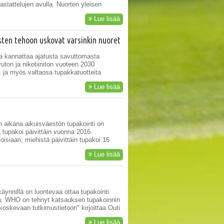
haastattelujen avulla. Nuorten yleisen
Lue lisää
ten tehoon uskovat varsinkin nuoret
a kannattaa ajatusta savuttomasta
uton ja nikotiiniton vuoteen 2030
ja myös valtaosa tupakkatuotteita
Lue lisää
 aikana aikuisväestön tupakointi on
 tupakoi päivittäin vuonna 2016.
oisiaan; miehistä päivittäin tupakoi 16
Lue lisää
ynnillä on luontevaa ottaa tupakointi
ta. WHO on tehnyt katsauksen tupakoinnin
oskevaan tutkimustietoon" kirjoittaa Outi
Lue lisää