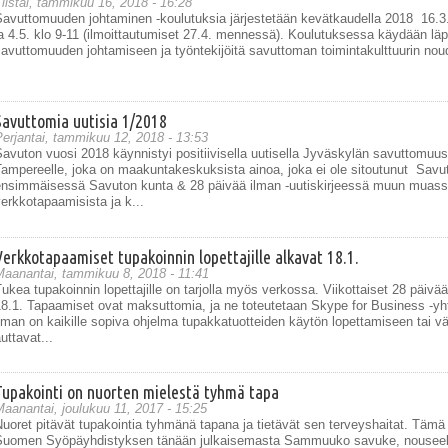
iistai, tammikuu 16, 2018 - 16:28
avuttomuuden johtaminen -koulutuksia järjestetään kevätkaudella 2018 16.3.
a 4.5. klo 9-11 (ilmoittautumiset 27.4. mennessä). Koulutuksessa käydään läpi 
avuttomuuden johtamiseen ja työntekijöitä savuttoman toimintakulttuurin nou
Savuttomia uutisia 1/2018
erjantai, tammikuu 12, 2018 - 13:53
avuton vuosi 2018 käynnistyi positiivisella uutisella Jyväskylän savuttomuu
Tampereelle, joka on maakuntakeskuksista ainoa, joka ei ole sitoutunut Sav
ensimmäisessä Savuton kunta & 28 päivää ilman -uutiskirjeessä muun muassa
erkkotapaamisista ja k...
Verkkotapaamiset tupakoinnin lopettajille alkavat 18.1.
Maanantai, tammikuu 8, 2018 - 11:41
ukea tupakoinnin lopettajille on tarjolla myös verkossa. Viikottaiset 28 päiv
8.1. Tapaamiset ovat maksuttomia, ja ne toteutetaan Skype for Business -yht
lman on kaikille sopiva ohjelma tupakkatuotteiden käytön lopettamiseen tai 
uttavat...
Tupakointi on nuorten mielestä tyhmä tapa
aanantai, joulukuu 11, 2017 - 15:25
uoret pitävät tupakointia tyhmänä tapana ja tietävät sen terveyshaitat. Tämä
Suomen Syöpäyhdistyksen tänään julkaisemasta Sammuuko savuke, nouseek