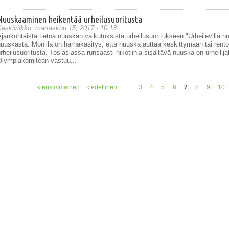
Nuuskaaminen heikentää urheilusuoritusta
eskiviikko, marraskuu 15, 2017 - 10:13
jankohtaista tietoa nuuskan vaikutuksista urheilusuoritukseen "Urheilevilla nu
uuskasta. Monilla on harhakäsitys, että nuuska auttaa keskittymään tai rent
rheilusuoritusta. Tosiasiassa runsaasti nikotiinia sisältävä nuuska on urheilija
Olympiakomitean vastuu...
« ensimmäinen
‹ edellinen
…
3
4
5
6
7
8
9
10