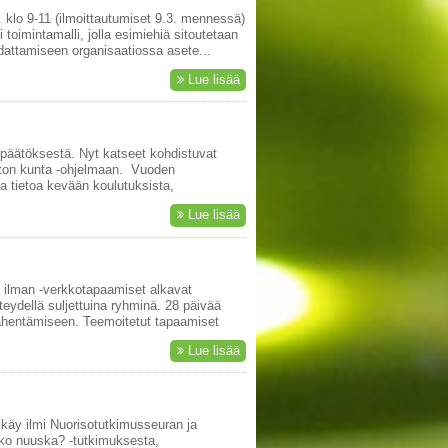
 klo 9-11 (ilmoittautumiset 9.3. mennessä)
toimintamalli, jolla esimiehiä sitoutetaan
dattamiseen organisaatiossa asete...
Lue lisää
späätöksestä. Nyt katseet kohdistuvat
uton kunta -ohjelmaan. Vuoden
 tietoa kevään koulutuksista,
Lue lisää
ää ilman -verkkotapaamiset alkavat
eydellä suljettuina ryhminä. 28 päivää
vähentämiseen. Teemoitetut tapaamiset
Lue lisää
 käy ilmi Nuorisotutkimusseuran ja
o nuuska? -tutkimuksesta,