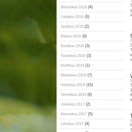
T
S
(4)
Marraskuu 2018
j
s
(5)
Lokakuu 2018
(2)
Syyskuu 2018
(9)
Elokuu 2018
P
S
(3)
Kesäkuu 2018
(3)
Toukokuu 2018
v
(1)
Huhtikuu 2018
(7)
Maaliskuu 2018
(15)
Helmikuu 2018
T
1
(6)
i
Tammikuu 2018
a
(2)
Joulukuu 2017
(5)
Marraskuu 2017
M
(4)
Lokakuu 2017
N