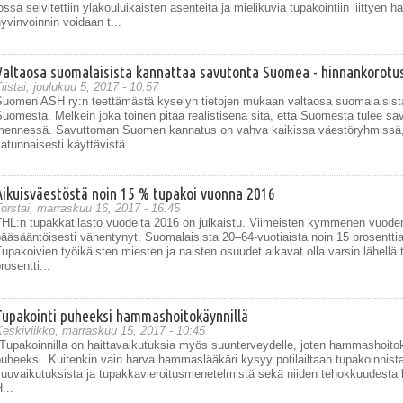
ossa selvitettiin yläkouluikäisten asenteita ja mielikuvia tupakointiin liittyen 
yvinvoinnin voidaan t...
Valtaosa suomalaisista kannattaa savutonta Suomea - hinnankorotus
iistai, joulukuu 5, 2017 - 10:57
Suomen ASH ry:n teettämästä kyselyn tietojen mukaan valtaosa suomalaisist
uomesta. Melkein joka toinen pitää realistisena sitä, että Suomesta tulee sav
mennessä. Savuttoman Suomen kannatus on vahva kaikissa väestöryhmissä, 
atunnaisesti käyttävistä ...
Aikuisväestöstä noin 15 % tupakoi vuonna 2016
orstai, marraskuu 16, 2017 - 16:45
THL:n tupakkatilasto vuodelta 2016 on julkaistu. Viimeisten kymmenen vuoden
ääsääntöisesti vähentynyt. Suomalaisista 20–64-vuotiaista noin 15 prosenttia
upakoivien työikäisten miesten ja naisten osuudet alkavat olla varsin lähellä t
rosentti...
Tupakointi puheeksi hammashoitokäynnillä
eskiviikko, marraskuu 15, 2017 - 10:45
Tupakoinnilla on haittavaikutuksia myös suunterveydelle, joten hammashoitokä
puheeksi. Kuitenkin vain harva hammaslääkäri kysyy potilailtaan tupakoinnis
uuvaikutuksista ja tupakkavieroitusmenetelmistä sekä niiden tehokkuudesta k
...