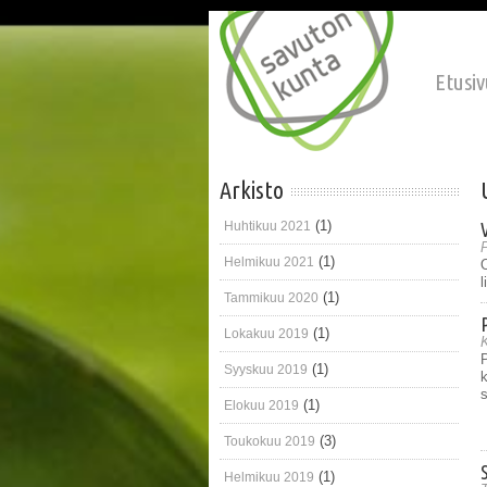
Hyppää pääsisältöön
Etusiv
Arkisto
(1)
Huhtikuu 2021
P
(1)
Helmikuu 2021
O
l
(1)
Tammikuu 2020
(1)
Lokakuu 2019
P
(1)
Syyskuu 2019
k
(1)
Elokuu 2019
(3)
Toukokuu 2019
(1)
Helmikuu 2019