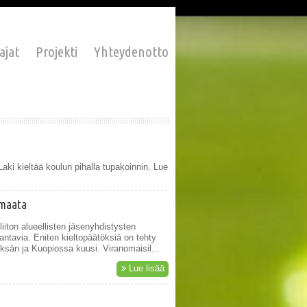
ajat
Projekti
Yhteydenotto
aki kieltää koulun pihalla tupakoinnin. Lue
 maata
liiton alueellisten jäsenyhdistysten
 antavia. Eniten kieltopäätöksiä on tehty
sän ja Kuopiossa kuusi. Viranomaisil...
Lue lisää