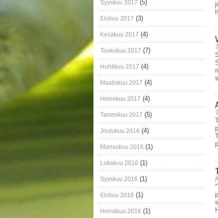
(5)
Syyskuu 2017
j
h
(3)
Elokuu 2017
(4)
Kesäkuu 2017
T
(7)
Toukokuu 2017
S
(4)
Huhtikuu 2017
s
(4)
Maaliskuu 2017
(4)
Helmikuu 2017
T
(5)
Tammikuu 2017
p
(4)
Joulukuu 2016
T
p
(1)
Marraskuu 2016
(1)
Lokakuu 2016
K
(1)
Syyskuu 2016
"
(1)
Elokuu 2016
s
H
(1)
Heinäkuu 2016