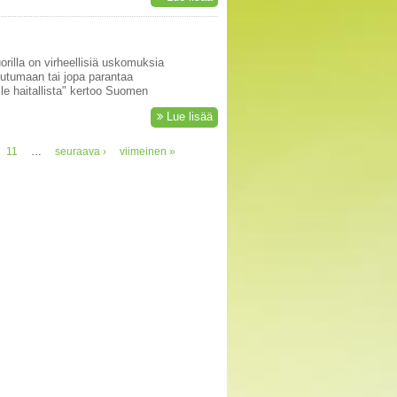
orilla on virheellisiä uskomuksia
outumaan tai jopa parantaa
lle haitallista" kertoo Suomen
Lue lisää
11
…
seuraava ›
viimeinen »