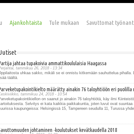
u
Ajankohtaista
Tule mukaan
Savuttomat työnant
Uutiset
Vartija jahtaa tupakoivia ammattikoululaisia Haagassa
Sivut
erjantai, tammikuu 26, 2018 - 13:34
ppilaitosta uhkaa sakko, mikäli se ei onnistu kitkemään sauhuttelua pihalla. L
isää täältä.
Parveketupakointikielto määrätty ainakin 76 taloyhtiöön eri puolilla
Keskiviikko, tammikuu 24, 2018 - 10:54
arveketupakointikiellon on saanut jo ainakin 76 taloyhtiötä, käy ilmi Kiinteistö
artoituksesta. Selvitys ei kata kaikkia paikkakuntia, joten luvut ovat suuntaa
suurissa kaupungeissa: Helsingissä 15, Tampereen seudulla 11, Turussa yhdek
Savuttomuuden johtaminen -koulutukset kevätkaudella 2018