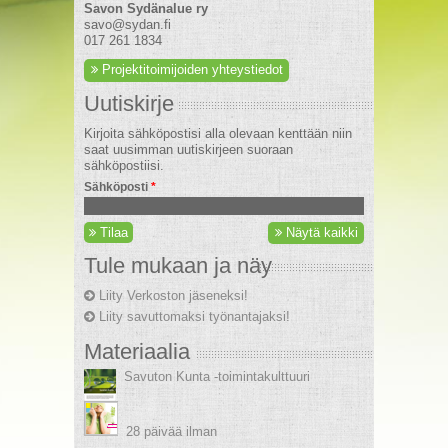
Savon Sydänalue ry
savo@sydan.fi
017 261 1834
Projektitoimijoiden yhteystiedot
Uutiskirje
Kirjoita sähköpostisi alla olevaan kenttään niin
saat uusimman uutiskirjeen suoraan
sähköpostiisi.
Sähköposti
*
Tilaa
Näytä kaikki
Tule mukaan ja näy
Liity Verkoston jäseneksi!
Liity savuttomaksi työnantajaksi!
Materiaalia
Savuton Kunta -toimintakulttuuri
28 päivää ilman