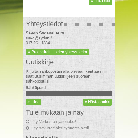
Lue lisää
Yhteystiedot
Savon Sydänalue ry
savo@sydan.fi
017 261 1834
Projektitoimijoiden yhteystiedot
Uutiskirje
Kirjoita sähköpostisi alla olevaan kenttään niin
saat uusimman uutiskirjeen suoraan
sähköpostiisi.
Sähköposti
*
Tilaa
Näytä kaikki
Tule mukaan ja näy
Liity Verkoston jäseneksi!
Liity savuttomaksi työnantajaksi!