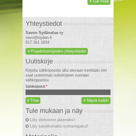
Lue lisää
Yhteystiedot
Savon Sydänalue ry
savo@sydan.fi
017 261 1834
Projektitoimijoiden yhteystiedot
Uutiskirje
Kirjoita sähköpostisi alla olevaan kenttään niin
saat uusimman uutiskirjeen suoraan
sähköpostiisi.
Sähköposti
*
Tilaa
Näytä kaikki
Tule mukaan ja näy
Liity Verkoston jäseneksi!
Liity savuttomaksi työnantajaksi!