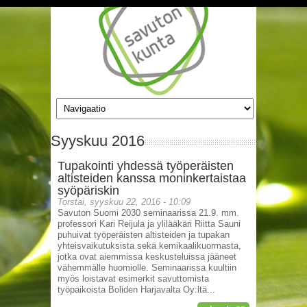
Hyppää pääsisältöön
Syyskuu 2016
Tupakointi yhdessä työperäisten
altisteiden kanssa moninkertaistaa
syöpäriskin
Torstai, syyskuu 22, 2016 - 10:09
Savuton Suomi 2030 seminaarissa 21.9. mm.
professori Kari Reijula ja ylilääkäri Riitta Sauni
puhuivat työperäisten altisteiden ja tupakan
yhteisvaikutuksista sekä kemikaalikuormasta,
jotka ovat aiemmissa keskusteluissa jääneet
vähemmälle huomiolle. Seminaarissa kuultiin
myös loistavat esimerkit savuttomista
työpaikoista Boliden Harjavalta Oy:ltä...