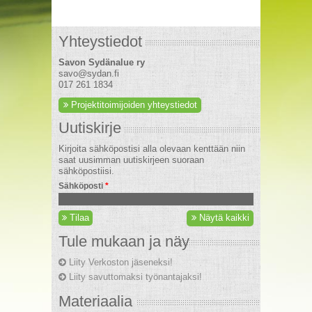
Yhteystiedot
Savon Sydänalue ry
savo@sydan.fi
017 261 1834
Projektitoimijoiden yhteystiedot
Uutiskirje
Kirjoita sähköpostisi alla olevaan kenttään niin
saat uusimman uutiskirjeen suoraan
sähköpostiisi.
Sähköposti
*
Tilaa
Näytä kaikki
Tule mukaan ja näy
Liity Verkoston jäseneksi!
Liity savuttomaksi työnantajaksi!
Materiaalia