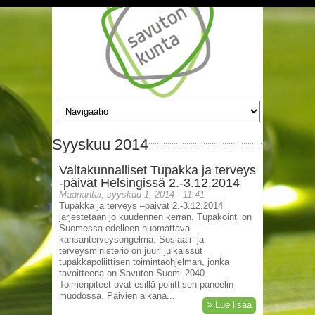
Hyppää pääsisältöön
Syyskuu 2014
Valtakunnalliset Tupakka ja terveys
-päivät Helsingissä 2.-3.12.2014
Maanantai, syyskuu 1, 2014 - 11:41
Tupakka ja terveys –päivät 2.-3.12.2014
järjestetään jo kuudennen kerran. Tupakointi on
Suomessa edelleen huomattava
kansanterveysongelma. Sosiaali- ja
terveysministeriö on juuri julkaissut
tupakkapoliittisen toimintaohjelman, jonka
tavoitteena on Savuton Suomi 2040.
Toimenpiteet ovat esillä poliittisen paneelin
muodossa. Päivien aikana...
Lue lisää