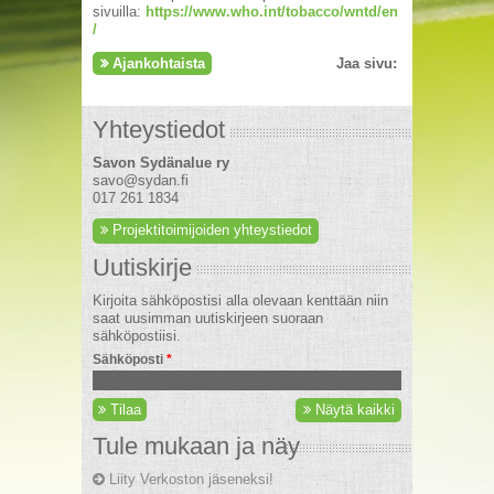
sivuilla:
https://www.who.int/tobacco/wntd/en
/
Ajankohtaista
Jaa sivu:
Yhteystiedot
Savon Sydänalue ry
savo@sydan.fi
017 261 1834
Projektitoimijoiden yhteystiedot
Uutiskirje
Kirjoita sähköpostisi alla olevaan kenttään niin
saat uusimman uutiskirjeen suoraan
sähköpostiisi.
Sähköposti
*
Tilaa
Näytä kaikki
Tule mukaan ja näy
Liity Verkoston jäseneksi!