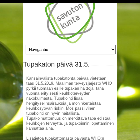
Hyppää pääsisältöön
Tupakaton päivä 31.5.
Kansainvälistä tupakatonta päivää vietetään
taas 31.5.2019. Maailman terveysjärjestö WHO
pyrkii tuomaan esille tupakan haittoja, tänä
vuonna erityisesti keuhkoterveyden
näkökulmasta. Tupakointi lisää
hengityselinsairauksia ja moninkertaistaa
keuhkosyövän riskin. Mös passiivinen
tupakointi on hyvin haitallista.
Tupakoimattomuus on merkittävä tapa edistää
keuhkojen terveyttä, ja tupakoinnin lopettaminen
kannattaa aina.
Lisätietoa tupakattomasta päivästä WHO:n