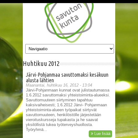
Hyppää pääsisältöön
Huhtikuu 2012
Järvi-Pohjanmaa savuttomaksi kesäkuun
alusta lähtien
Maanantai, huhtikuu 16, 2012 - 13:04
Järvi-Pohjanmaan kunnat ovat julistautumassa
1.6.2012 savuttomaksi yhteistoiminta-alueeksi.
Savuttomuuteen siirtyminen tapahtuu
kaksivaiheisesti; 1.6.2012 Järvi- Pohjanmaan
yhteistoiminta-alueen työpaikat siirtyvät
savuttomuuteen, henkilöstölle järjestetään
vieroituskursseja tupakasta ja he saavat
yksilöllistä tukea työterveyshuollosta.
Työryhmä...
Lue lisää