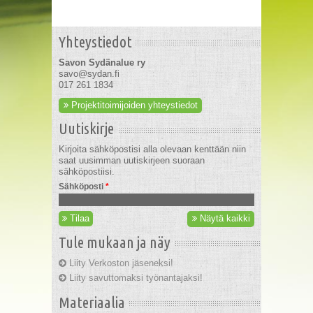
Yhteystiedot
Savon Sydänalue ry
savo@sydan.fi
017 261 1834
Projektitoimijoiden yhteystiedot
Uutiskirje
Kirjoita sähköpostisi alla olevaan kenttään niin
saat uusimman uutiskirjeen suoraan
sähköpostiisi.
Sähköposti
*
Tilaa
Näytä kaikki
Tule mukaan ja näy
Liity Verkoston jäseneksi!
Liity savuttomaksi työnantajaksi!
Materiaalia