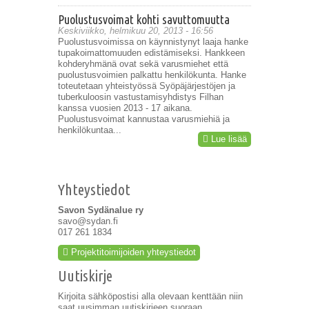
Puolustusvoimat kohti savuttomuutta
Keskiviikko, helmikuu 20, 2013 - 16:56
Puolustusvoimissa on käynnistynyt laaja hanke
tupakoimattomuuden edistämiseksi. Hankkeen
kohderyhmänä ovat sekä varusmiehet että
puolustusvoimien palkattu henkilökunta. Hanke
toteutetaan yhteistyössä Syöpäjärjestöjen ja
tuberkuloosin vastustamisyhdistys Filhan
kanssa vuosien 2013 - 17 aikana.
Puolustusvoimat kannustaa varusmiehiä ja
henkilökuntaa...
Lue lisää
Yhteystiedot
Savon Sydänalue ry
savo@sydan.fi
017 261 1834
Projektitoimijoiden yhteystiedot
Uutiskirje
Kirjoita sähköpostisi alla olevaan kenttään niin
saat uusimman uutiskirjeen suoraan