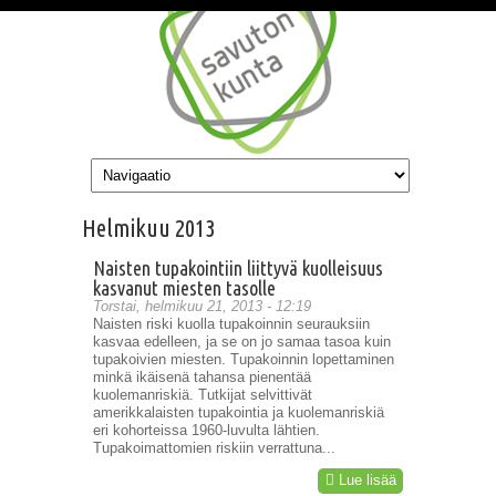
Hyppää pääsisältöön
Helmikuu 2013
Naisten tupakointiin liittyvä kuolleisuus
kasvanut miesten tasolle
Torstai, helmikuu 21, 2013 - 12:19
Naisten riski kuolla tupakoinnin seurauksiin
kasvaa edelleen, ja se on jo samaa tasoa kuin
tupakoivien miesten. Tupakoinnin lopettaminen
minkä ikäisenä tahansa pienentää
kuolemanriskiä. Tutkijat selvittivät
amerikkalaisten tupakointia ja kuolemanriskiä
eri kohorteissa 1960-luvulta lähtien.
Tupakoimattomien riskiin verrattuna...
Lue lisää