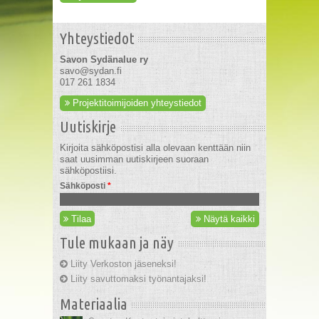
Yhteystiedot
Savon Sydänalue ry
savo@sydan.fi
017 261 1834
Projektitoimijoiden yhteystiedot
Uutiskirje
Kirjoita sähköpostisi alla olevaan kenttään niin
saat uusimman uutiskirjeen suoraan
sähköpostiisi.
Sähköposti
*
Tilaa
Näytä kaikki
Tule mukaan ja näy
Liity Verkoston jäseneksi!
Liity savuttomaksi työnantajaksi!
Materiaalia