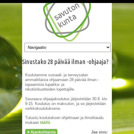
Hyppää pääsisältöön
Sinustako 28 päivää ilman -ohjaaja?
Koulutamme sosiaali- ja terveysalan
ammattilaisia ohjaamaan 28 päivää ilman -
tapaamisia tupakka- ja
nikotiinituotteiden lopettajille.
Seuraava ohjaajakoulutus järjestetään 30.8. klo
9-15. Koulutus on maksuton, ja se järjestetään
verkkokoulutuksena.
Tutustu koulutuksen ohjelmaan ja ilmoittaudu
mukaan
täällä
.
Ajankohtaista
Jaa sivu: