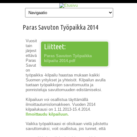
Hyppää pääsisältöön
Paras Savuton Työpaikka 2014
Vuosit
Liitteet:
tain
järjest
ettävä
Paras Savuton Työpaikka
Paras
kilpailu 2014.pdf
Savut
on
työpaikka -kilpailu haastaa mukaan kaikki
Suomen yritykset ja yhteisöt. Kilpailun avulla
tuetaan työpaikkojen savuttomuutta ja
ponnisteluja savuttomuuden edistämiseksi.
Kilpailuun voi osallistua täyttämällä
ilmoittautumislomakkeen. Vuoden 2014
kilpailukausi on 1.11.2013-15.4.2014.
Ilmoittaudu kilpailuun.
Vaikka työpaikkaasi ei olisikaan vielä julistettu
savuttomaksi, voit osallistua, jos tunnet, että