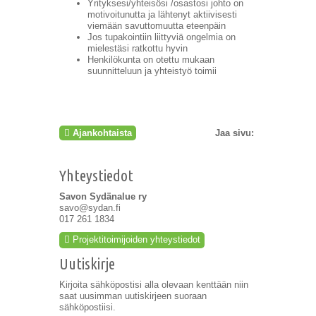
Yrityksesi/yhteisösi /osastosi johto on
motivoitunutta ja lähtenyt aktiivisesti
viemään savuttomuutta eteenpäin
Jos tupakointiin liittyviä ongelmia on
mielestäsi ratkottu hyvin
Henkilökunta on otettu mukaan
suunnitteluun ja yhteistyö toimii
Ajankohtaista
Jaa sivu:
Yhteystiedot
Savon Sydänalue ry
savo@sydan.fi
017 261 1834
Projektitoimijoiden yhteystiedot
Uutiskirje
Kirjoita sähköpostisi alla olevaan kenttään niin
saat uusimman uutiskirjeen suoraan
sähköpostiisi.