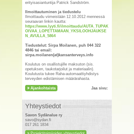
erityisasiantuntija Patrick Sandström.
Ilmoittautuminen ja tiedustelu
Ilmoittaudu viimeistään 12.10.2012 mennessä
seuraavan linkin kautta:
https://www.lyyti.fi/ilmoittaudu/AUTA_TUPAK
OIVAA_LOPETTAMAAN_YKSILOOHJAUKSE
N_AVULLA_5864
Tiedustelut: Sirpa Moilanen, puh 044 322
4846 tai email:
sirpa.moilanen(at)kansanterveys.info
Koulutus on osallistujille maksuton (sis.
opetuksen, taukotarjoilut ja materiaalin).
Koulutusta tukee Raha-automaattiyhdistys
terveyden edistämisen määrärahasta.
Ajankohtaista
Jaa sivu:
Yhteystiedot
Savon Sydänalue ry
savo@sydan.fi
017 261 1834
Projektitoimijoiden yhteystiedot