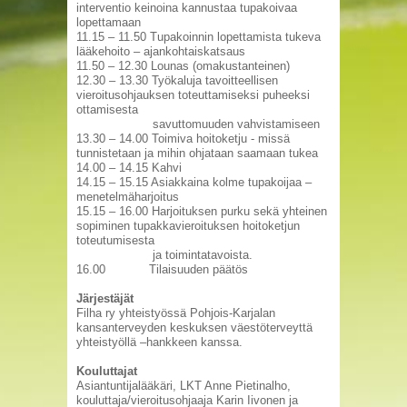
interventio keinoina kannustaa tupakoivaa
lopettamaan
11.15 – 11.50 Tupakoinnin lopettamista tukeva
lääkehoito – ajankohtaiskatsaus
11.50 – 12.30 Lounas (omakustanteinen)
12.30 – 13.30 Työkaluja tavoitteellisen
vieroitusohjauksen toteuttamiseksi puheeksi
ottamisesta
savuttomuuden vahvistamiseen
13.30 – 14.00 Toimiva hoitoketju - missä
tunnistetaan ja mihin ohjataan saamaan tukea
14.00 – 14.15 Kahvi
14.15 – 15.15 Asiakkaina kolme tupakoijaa –
menetelmäharjoitus
15.15 – 16.00 Harjoituksen purku sekä yhteinen
sopiminen tupakkavieroituksen hoitoketjun
toteutumisesta
ja toimintatavoista.
16.00 Tilaisuuden päätös
Järjestäjät
Filha ry yhteistyössä Pohjois-Karjalan
kansanterveyden keskuksen väestöterveyttä
yhteistyöllä –hankkeen kanssa.
Kouluttajat
Asiantuntijalääkäri, LKT Anne Pietinalho,
kouluttaja/vieroitusohjaaja Karin Iivonen ja