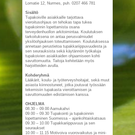
Lomatie 12, Nurmes, puh. 0207 466 781
Sisältö
Tupakoiville asiakkaille tarjottava
vieroitusohjaus on tehokas tapa tukea
tupakoinnin lopettamista osana
terveydenhuollon arkitoimintaa. Koulutuksen
tarkoituksena on antaa perusvalmiudet
yksilöohjauksen toteuttamiseen. Koulutuksessa
annetaan perustietoa tupakkariippuvuudesta ja
sen seurauksista sekä käytännön työkaluja
tupakoivien asiakkaiden ohjaamiseen kohti
savuttomuutta. Taitoja kehitetään myös
harjoitteiden avulla.
Kohderyhmä
Lääkärit, koulu- ja työterveyshoitajat, sekä muut
asiasta kiinnostuneet, jotka joutuvat työssään
tekemisiin tupakasta vieroittamisen ja
savuttomuuden edistämisen kanssa.
OHJELMA
08.30 – 09.00 Aamukahvi
09.00 – 09.30 Tupakointi ja tupakoinnin
lopettaminen Suomessa – ajankohtaiskatsaus
09.30 – 10.00 Tupakkariippuvuus ja sen
seuraukset
10.00 – 11.15 Motivoiva vuorovaikutus ja mini-