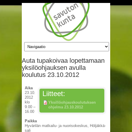
Hyppää pääsisältöön
Auta tupakoivaa lopettamaan
yksilöohjauksen avulla
koulutus 23.10.2012
Aika
Liitteet:
23.10.
2012
klo
Yksillöohjauskoulutuksen
9.00 –
ohjelma 23.10.2012
16.00
Paikka
Hyvärilän matkailu- ja nuorisokeskus, Höljäkkä-
sali