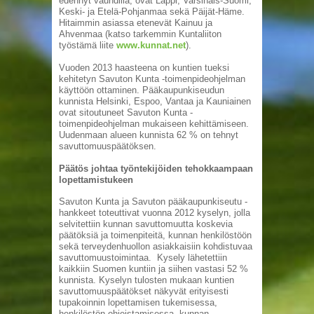
edennyt vauhdilla, ovat Lappi, Varsinais-Suomi,
Keski- ja Etelä-Pohjanmaa sekä Päijät-Häme.
Hitaimmin asiassa etenevät Kainuu ja
Ahvenmaa (katso tarkemmin Kuntaliiton
työstämä liite
www.kunnat.net
).
Vuoden 2013 haasteena on kuntien tueksi
kehitetyn Savuton Kunta -toimenpideohjelman
käyttöön ottaminen. Pääkaupunkiseudun
kunnista Helsinki, Espoo, Vantaa ja Kauniainen
ovat sitoutuneet Savuton Kunta -
toimenpideohjelman mukaiseen kehittämiseen.
Uudenmaan alueen kunnista 62 % on tehnyt
savuttomuuspäätöksen.
Päätös johtaa työntekijöiden tehokkaampaan
lopettamistukeen
Savuton Kunta ja Savuton pääkaupunkiseutu -
hankkeet toteuttivat vuonna 2012 kyselyn, jolla
selvitettiin kunnan savuttomuutta koskevia
päätöksiä ja toimenpiteitä, kunnan henkilöstöön
sekä terveydenhuollon asiakkaisiin kohdistuvaa
savuttomuustoimintaa. Kysely lähetettiin
kaikkiin Suomen kuntiin ja siihen vastasi 52 %
kunnista. Kyselyn tulosten mukaan kuntien
savuttomuuspäätökset näkyvät erityisesti
tupakoinnin lopettamisen tukemisessa,
henkilöstön ohjeistamisessa, kunnan