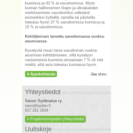
kunnissa ja 43 % ei-savuttomissa. Myös
kunnan hallinnoimen tilojen ja ulkoalueiden
merkitseminen savuttomiksi selkeästi
esimerkiksi kylteillä, tarroilla tai julisteilla
toteutuu hyvin 37 % savuttomissa kunnissa ja
15 % ei-savuttomissa.
Kehittämisen tarvetta savuttomassa vuokra-
asumisessa
Kyselystä nousi tarve savuttoman vuokra-
asumisen kehittämiseen, sillä kyselyyn
vastanneista kunnista ainoastaan 7 % oli sitä
mieltä, että asia toteutuu kunnassa hyvin.
Ajankohtaista
Jaa sivu:
Yhteystiedot
Savon Sydänalue ry
savo@sydan.fi
017 261 1834
Projektitoimijoiden yhteystiedot
Uutiskirje