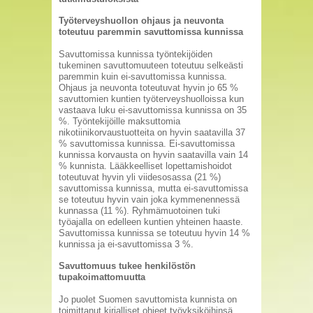
Työterveyshuollon ohjaus ja neuvonta
toteutuu paremmin savuttomissa kunnissa
Savuttomissa kunnissa työntekijöiden
tukeminen savuttomuuteen toteutuu selkeästi
paremmin kuin ei-savuttomissa kunnissa.
Ohjaus ja neuvonta toteutuvat hyvin jo 65 %
savuttomien kuntien työterveyshuolloissa kun
vastaava luku ei-savuttomissa kunnissa on 35
%. Työntekijöille maksuttomia
nikotiinikorvaustuotteita on hyvin saatavilla 37
% savuttomissa kunnissa. Ei-savuttomissa
kunnissa korvausta on hyvin saatavilla vain 14
% kunnista. Lääkkeelliset lopettamishoidot
toteutuvat hyvin yli viidesosassa (21 %)
savuttomissa kunnissa, mutta ei-savuttomissa
se toteutuu hyvin vain joka kymmenennessä
kunnassa (11 %). Ryhmämuotoinen tuki
työajalla on edelleen kuntien yhteinen haaste.
Savuttomissa kunnissa se toteutuu hyvin 14 %
kunnissa ja ei-savuttomissa 3 %.
Savuttomuus tukee henkilöstön
tupakoimattomuutta
Jo puolet Suomen savuttomista kunnista on
toimittanut kirjalliset ohjeet työyksiköihinsä