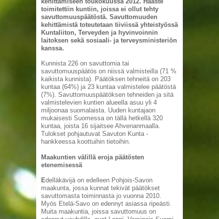
kehittämiseen toukokuussa 2012. Haaste
toimitettiin kuntiin, joissa ei ollut tehty
savuttomuuspäätöstä. Savuttomuuden
kehittämistä toteutetaan tiiviissä yhteistyössä
Kuntaliiton, Terveyden ja hyvinvoinnin
laitoksen sekä sosiaali- ja terveysministeriön
kanssa.
Kunnista 226 on savuttomia tai
savuttomuuspäätös on niissä valmisteilla (71 %
kaikista kunnista). Päätöksen tehneitä on 203
kuntaa (64%) ja 23 kuntaa valmistelee päätöstä
(7%). Savuttomuuspäätöksen tehneiden ja sitä
valmistelevien kuntien alueella asuu yli 4
miljoonaa suomalaista. Uuden kuntajaon
mukaisesti Suomessa on tällä hetkellä 320
kuntaa, joista 16 sijaitsee Ahvenanmaalla.
Tulokset pohjautuvat Savuton Kunta -
hankkeessa koottuihin tietoihin.
Maakuntien välillä eroja päätösten
etenemisessä
E
delläkävijä on edelleen Pohjois-Savon
maakunta, jossa kunnat tekivät päätökset
savuttomasta toiminnasta jo vuonna 2010.
Myös Etelä-Savo on edennyt asiassa ripeästi.
Muita maakuntia, joissa savuttomuus on