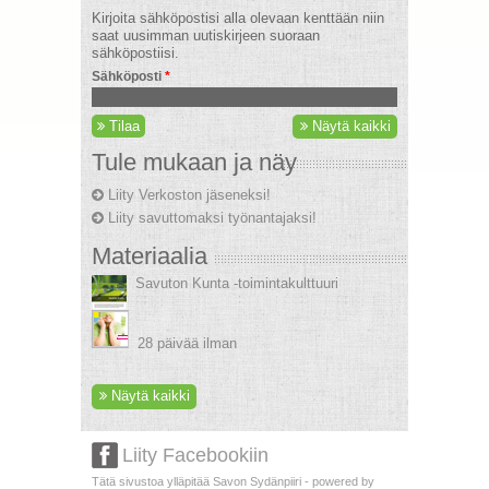
Kirjoita sähköpostisi alla olevaan kenttään niin
saat uusimman uutiskirjeen suoraan
sähköpostiisi.
Sähköposti
*
Tilaa
Näytä kaikki
Tule mukaan ja näy
Liity Verkoston jäseneksi!
Liity savuttomaksi työnantajaksi!
Materiaalia
Savuton Kunta -toimintakulttuuri
28 päivää ilman
Näytä kaikki
Liity Facebookiin
Tätä sivustoa ylläpitää Savon Sydänpiiri - powered by