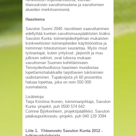
tilaisuuksien savuttomuutena ja savuttomien
alueiden merkitsemisenä.
Haasteena
Savuton Suomi 2040 -tavoitteen saavuttaminen
edellyttää kuntien savuttomuuspäätösten lisäksi
Savuton Kunta -toimenpideohjelman mukaisten
konkreettisten toimenpiteiden käyttöönottoa ja
toiminnan toteutumisen seurantaa. Myös muut
työnantajat, kuten yritykset, järjestöt ja muu
julkisen sektori, ovat tulossa mukaan
savuttoman Suomen kehittämiseen.
Terveydenhuollossa haasteen muodostaa
lopettamishalukkaille tarjottavien tukitoimien
uudistaminen. Tupakoijista yli 60 prosenttia
haluaa lopettaa, joka on noin 550 000
suomalaista.
Lisätietoja:
Tarja Kristiina Ikonen, toiminnanjohtaja, Savuton
Kunta -projekti, puh 0500 574 642
Corinne Björkenheim, projektipäällikkö, Savuton
pääkaupunkiseutu -projekti, puh 040 129 3394
Liite 1. Yhteenveto Savuton Kunta 2012 -
tutkimustuloksista