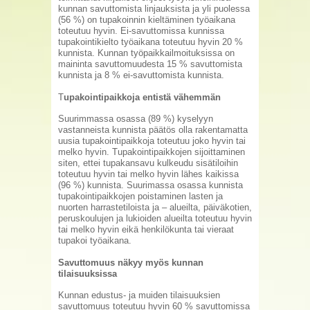
kunnan savuttomista linjauksista ja yli puolessa
(56 %) on tupakoinnin kieltäminen työaikana
toteutuu hyvin. Ei-savuttomissa kunnissa
tupakointikielto työaikana toteutuu hyvin 20 %
kunnista. Kunnan työpaikkailmoituksissa on
maininta savuttomuudesta 15 % savuttomista
kunnista ja 8 % ei-savuttomista kunnista.
T
upakointipaikkoja entistä vähemmän
Suurimmassa osassa (89 %) kyselyyn
vastanneista kunnista päätös olla rakentamatta
uusia tupakointipaikkoja toteutuu joko hyvin tai
melko hyvin. Tupakointipaikkojen sijoittaminen
siten, ettei tupakansavu kulkeudu sisätiloihin
toteutuu hyvin tai melko hyvin lähes kaikissa
(96 %) kunnista. Suurimassa osassa kunnista
tupakointipaikkojen poistaminen lasten ja
nuorten harrastetiloista ja – alueilta, päiväkotien,
peruskoulujen ja lukioiden alueilta toteutuu hyvin
tai melko hyvin eikä henkilökunta tai vieraat
tupakoi työaikana.
Savuttomuus näkyy myös kunnan
tilaisuuksissa
Kunnan edustus- ja muiden tilaisuuksien
savuttomuus toteutuu hyvin 60 % savuttomissa