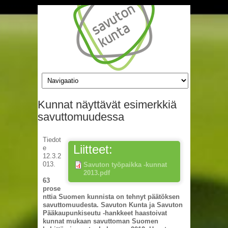
Hyppää pääsisältöön
Kunnat näyttävät esimerkkiä
savuttomuudessa
Tiedot
Liitteet:
e
12.3.2
013.
Savuton työpaikka -kunnat
2013.pdf
63
prose
nttia Suomen kunnista on tehnyt päätöksen
savuttomuudesta. Savuton Kunta ja Savuton
Pääkaupunkiseutu -hankkeet haastoivat
kunnat mukaan savuttoman Suomen