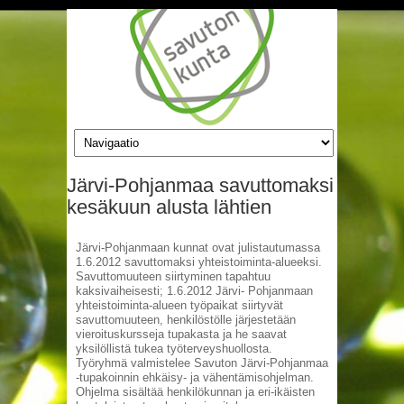
Hyppää pääsisältöön
Järvi-Pohjanmaa savuttomaksi
kesäkuun alusta lähtien
Järvi-Pohjanmaan kunnat ovat julistautumassa
1.6.2012 savuttomaksi yhteistoiminta-alueeksi.
Savuttomuuteen siirtyminen tapahtuu
kaksivaiheisesti; 1.6.2012 Järvi- Pohjanmaan
yhteistoiminta-alueen työpaikat siirtyvät
savuttomuuteen, henkilöstölle järjestetään
vieroituskursseja tupakasta ja he saavat
yksilöllistä tukea työterveyshuollosta.
Työryhmä valmistelee Savuton Järvi-Pohjanmaa
-tupakoinnin ehkäisy- ja vähentämisohjelman.
Ohjelma sisältää henkilökunnan ja eri-ikäisten