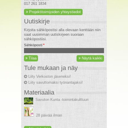
017 261 1834
Projektitoimijoiden yhteystiedot
Uutiskirje
Kirjoita sähköpostisi alla olevaan kenttään niin
saat uusimman uutiskirjeen suoraan
sähköpostiisi.
Sähköposti
*
Tilaa
Näytä kaikki
Tule mukaan ja näy
Liity Verkoston jäseneksi!
Liity savuttomaksi työnantajaksi!
Materiaalia
Savuton Kunta -toimintakulttuuri
28 päivää ilman