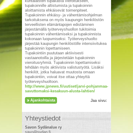
kuntalaisten tupakasta vieroitukseen,
tupakoinnille altistumista ja tupakoinnin
aloittamista ehkäisevät toimenpiteet.
Tupakoinnin ehkäisy- ja vähentämisohjelman
tarkoituksena on myös kaupungin henkilöstön
terveellisten elämäntapojen edistäminen
järjestämällä työterveyshuollon tukitoimia
tupakoinnin vähentämiseksi ja tupakoinnista
kokonaan luopumiseksi. Työterveyshuolto
järjestää kaupungin henkilöstölle intensiivitukea
tupakoinnin lopettamiseen.
Tupakointiin puututaan aktiivisesti
vastaanotoilla ja järjestetään tupakoinnin
vieroitusryhmiä. Tupakoinnin lopettamiseksi
tehdään myös aktiivista valistustyötä. Lisäksi
henkilöt, jotka haluavat muutosta omaan
tupakointiin, voivat itse ottaa yhteyttä
työterveyshuoltoon.
http://www.jpnews.fi/uutiset/jarvi-pohjanmaa-
savuttomaksi-kesakuun-alusta-lahtien/
Ajankohtaista
Jaa sivu:
Yhteystiedot
Savon Sydänalue ry
savo@sydan.fi