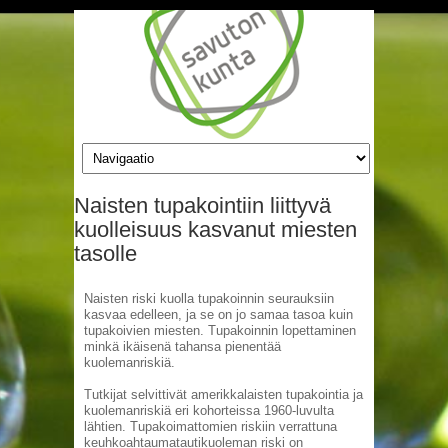
Hyppää pääsisältöön
Naisten tupakointiin liittyvä
kuolleisuus kasvanut miesten
tasolle
Naisten riski kuolla tupakoinnin seurauksiin
kasvaa edelleen, ja se on jo samaa tasoa kuin
tupakoivien miesten. Tupakoinnin lopettaminen
minkä ikäisenä tahansa pienentää
kuolemanriskiä.
Tutkijat selvittivät amerikkalaisten tupakointia ja
kuolemanriskiä eri kohorteissa 1960-luvulta
lähtien. Tupakoimattomien riskiin verrattuna
keuhkoahtaumatautikuoleman riski on