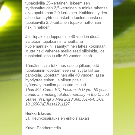
tupakoivilla 25-kertainen, iskeemisen
sydänsairauden 2,5-kertainen ja minkä tahansa
aivotapahtuman 2,0-kertainen. Kaikkien syiden
aiheuttama yhteen laskettu kuolemanriski on
tupakoivilla 2,8-kertainen tupakoimattomien
riskiin nähden.
Jos tupakointi loppuu alle 40 vuoden iässä,
vältetään tupakoinnin aiheuttama
kuolemanriskin lisääntyminen lähes kokonaan.
Mutta riski vähenee melkoisesti silloinkin, jos
tupakointi loppuu alle 60 vuoden iässä.
Tämäkin laaja tutkimus osoitti jälleen, että
tupakoinnin lopettamiseen on syytä laittaa
panoksia. Lopettaminen alle 40 vuoden iässä
hyödyttää eniten, ja siihen pitäisi
työterveyshuollon panostaa ­reilusti.
Thun MJ, Carter BD, Feskanich D ym. 50-year
trends in smoking-related mortality in the United
States. N Engl J Med 2013;368:351–64. DOI:
10.1056/NEJMsa1211127
Heikki Ekroos
LT, Keuhkosairauksien erikoislääkäri
Kuva: Panthermedia