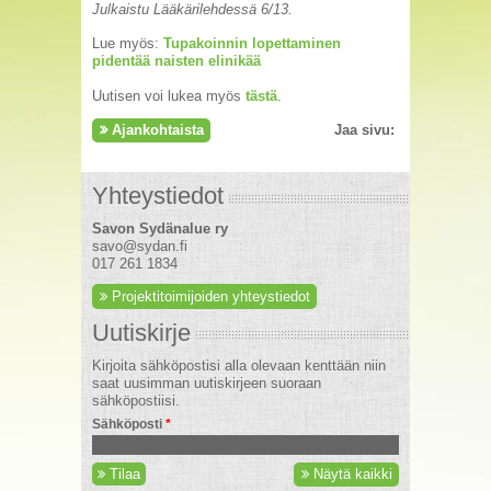
Julkaistu Lääkärilehdessä 6/13.
Lue myös:
Tupakoinnin lopettaminen
pidentää naisten elinikää
Uutisen voi lukea myös
tästä
.
Ajankohtaista
Jaa sivu:
Yhteystiedot
Savon Sydänalue ry
savo@sydan.fi
017 261 1834
Projektitoimijoiden yhteystiedot
Uutiskirje
Kirjoita sähköpostisi alla olevaan kenttään niin
saat uusimman uutiskirjeen suoraan
sähköpostiisi.
Sähköposti
*
Tilaa
Näytä kaikki