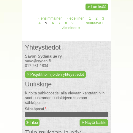
Lue lisää
« ensimmäinen
‹ edellinen
1
2
3
4
5
6
7
8
9
…
seuraava ›
viimeinen »
Yhteystiedot
Savon Sydänalue ry
savo@sydan.fi
017 261 1834
Projektitoimijoiden yhteystiedot
Uutiskirje
Kirjoita sähköpostisi alla olevaan kenttään niin
saat uusimman uutiskirjeen suoraan
sähköpostiisi.
Sähköposti
*
Tilaa
Näytä kaikki
Tule mukaan ja näy