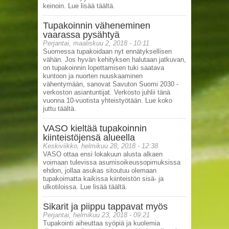
keinoin. Lue lisää täältä.
Tupakoinnin väheneminen
vaarassa pysähtyä
Perjantai, maaliskuu 2, 2018 - 10:11
Suomessa tupakoidaan nyt ennätyksellisen
vähän. Jos hyvän kehityksen halutaan jatkuvan,
on tupakoinnin lopettamisen tuki saatava
kuntoon ja nuorten nuuskaaminen
vähentymään, sanovat Savuton Suomi 2030 -
verkoston asiantuntijat. Verkosto juhlii tänä
vuonna 10-vuotista yhteistyötään. Lue koko
juttu täältä.
VASO kieltää tupakoinnin
kiinteistöjensä alueella
Keskiviikko, helmikuu 28, 2018 - 12:38
VASO ottaa ensi lokakuun alusta alkaen
voimaan tulevissa asumisoikeussopimuksissa
ehdon, jollaa asukas sitoutuu olemaan
tupakoimatta kaikissa kiinteistön sisä- ja
ulkotiloissa. Lue lisää täältä.
Sikarit ja piippu tappavat myös
Perjantai, helmikuu 23, 2018 - 09:21
Tupakointi aiheuttaa syöpiä ja kuolemia