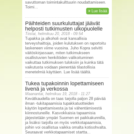
savuttoman toimintakulttuurin noudattamiseen.
Toimi...
Lue lisää
Päihteiden suurkuluttajat jäävät
helposti tutkimusten ulkopuolelle
Tiistai, helmikuu 20, 2018 - 09:54
Tupakka ja alkoholi ovat kansallisia
terveyshaittoja, joiden kulutuksen on raportoitu
laskeneen viime vuosina. Juho Kopra selvitti
väitöskirjassaan, miten tutkimukseen
osallistuvien henkilöiden valikoituminen
vaikuttaa tutkimuksen tuloksiin ja kuinka tätä
vaikutusta voidaan pienentää tilastollisia
menetelmiä käyttäen. Lue lisää täältä.
Tukea tupakoinnin lopettamiseen
livenä ja verkossa
Maanantai, helmikuu 19, 2018 - 11:27
Kevätkaudella on taas tarjolla paljon 28 päivää
ilman -tukitapaamisia tupakkatuotteiden
käytön lopettamisesta ja tai vähentämisestä
kiinnostuneille. Kasvokkaisia tapaamisia
järjestetään ympäri Suomen eri paikkakunnilla,
ja lisäksi tarjolla on myös verkkotapaamisia,
joihin voi osallistua vaikka omalta kotisohvalta.
Seuraavat verkkotapaamiset startta...