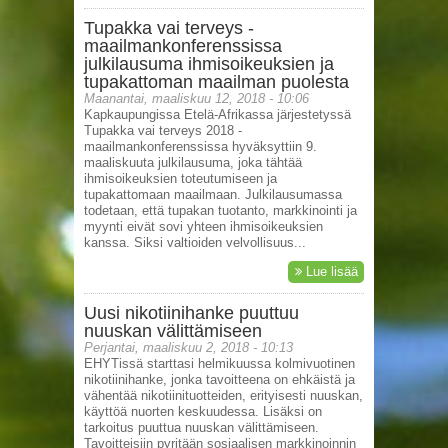
Tupakka vai terveys -
maailmankonferenssissa
julkilausuma ihmisoikeuksien ja
tupakattoman maailman puolesta
Maanantai, maaliskuu 12, 2018 - 10:06
Kapkaupungissa Etelä-Afrikassa järjestetyssä
Tupakka vai terveys 2018 -
maailmankonferenssissa hyväksyttiin 9.
maaliskuuta julkilausuma, joka tähtää
ihmisoikeuksien toteutumiseen ja
tupakattomaan maailmaan. Julkilausumassa
todetaan, että tupakan tuotanto, markkinointi ja
myynti eivät sovi yhteen ihmisoikeuksien
kanssa. Siksi valtioiden velvollisuus...
Lue lisää
Uusi nikotiinihanke puuttuu
nuuskan välittämiseen
Perjantai, maaliskuu 2, 2018 - 10:13
EHYTissä starttasi helmikuussa kolmivuotinen
nikotiinihanke, jonka tavoitteena on ehkäistä ja
vähentää nikotiinituotteiden, erityisesti nuuskan,
käyttöä nuorten keskuudessa. Lisäksi on
tarkoitus puuttua nuuskan välittämiseen.
Tavoitteisiin pyritään sosiaalisen markkinoinnin