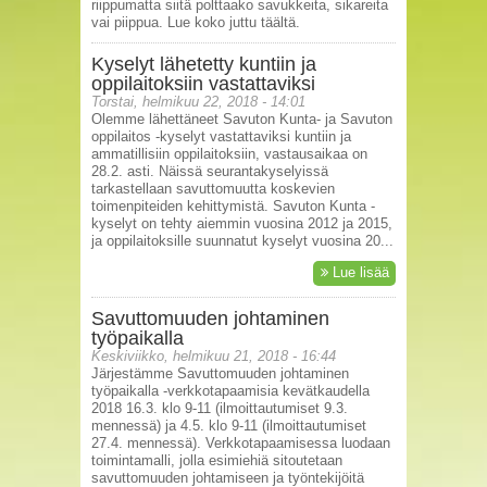
riippumatta siitä polttaako savukkeita, sikareita
vai piippua. Lue koko juttu täältä.
Kyselyt lähetetty kuntiin ja
oppilaitoksiin vastattaviksi
Torstai, helmikuu 22, 2018 - 14:01
Olemme lähettäneet Savuton Kunta- ja Savuton
oppilaitos -kyselyt vastattaviksi kuntiin ja
ammatillisiin oppilaitoksiin, vastausaikaa on
28.2. asti. Näissä seurantakyselyissä
tarkastellaan savuttomuutta koskevien
toimenpiteiden kehittymistä. Savuton Kunta -
kyselyt on tehty aiemmin vuosina 2012 ja 2015,
ja oppilaitoksille suunnatut kyselyt vuosina 20...
Lue lisää
Savuttomuuden johtaminen
työpaikalla
Keskiviikko, helmikuu 21, 2018 - 16:44
Järjestämme Savuttomuuden johtaminen
työpaikalla -verkkotapaamisia kevätkaudella
2018 16.3. klo 9-11 (ilmoittautumiset 9.3.
mennessä) ja 4.5. klo 9-11 (ilmoittautumiset
27.4. mennessä). Verkkotapaamisessa luodaan
toimintamalli, jolla esimiehiä sitoutetaan
savuttomuuden johtamiseen ja työntekijöitä