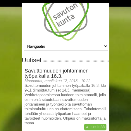
Hyppää pääsisältöön
Uutiset
Savuttomuuden johtaminen
Sivut
työpaikalla 16.3.
Maanantai, maaliskuu 12, 2018 - 10:22
Savuttomuuden johtaminen työpaikalla 16.3. klo
9-11 (ilmoittautumiset 14.3. mennessä)
Verkkotapaamisessa luodaan toimintamalli, jolla
esimiehiä sitoutetaan savuttomuuden
johtamiseen ja työntekijöitä savuttoman
toimintakulttuurin noudattamiseen. Toimintamalli
tehdään yhdessä työpaikan haasteet ja
tavoitteet huomioiden. Ohjaus on maksutonta ja
tapaa...
Lue lisää